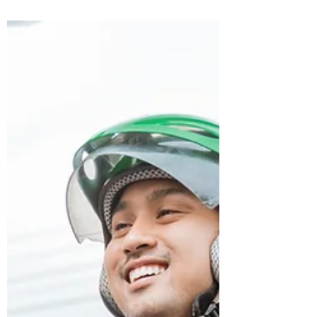
"The Supreme Court unanimously dismisses the
IWGB’s appeal. It holds that the riders were not in
an employment relationship for the...