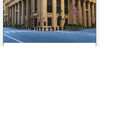
Caspar van der Winden
Jun 23
2 min read
De-banking: when can a bank
actually close the account?