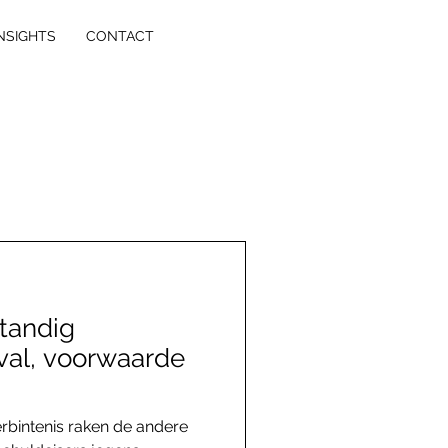
NSIGHTS
CONTACT
standig
rval, voorwaarde
rbintenis raken de andere