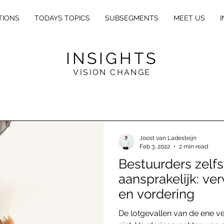
TIONS
TODAYS TOPICS
SUBSEGMENTS
MEET US
I
INSIGHTS
VISION CHANGE
E
X
L
E
GA
L
Joost van Ladesteijn
Feb 3, 2022
2 min read
Bestuurders zelf
aansprakelijk: ve
en vordering
De lotgevallen van de ene ve