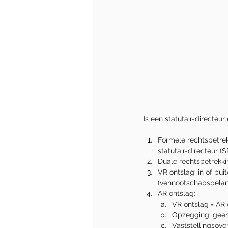
Is een statutair-direct
Formele rechtsbetre
statutair-directeur (S
Duale rechtsbetrekki
VR ontslag: in of bui
(vennootschapsbela
AR ontslag: 
VR ontslag = AR 
Opzegging: geen 
Vaststellingsov