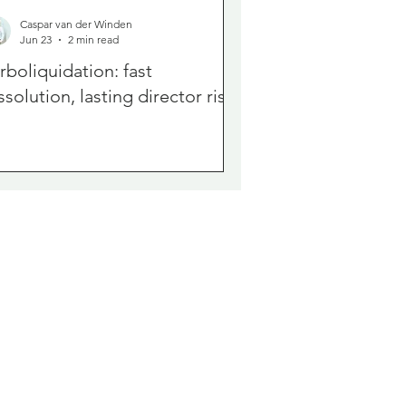
Caspar van der Winden
Jun 23
2 min read
rboliquidation: fast
ssolution, lasting director risk