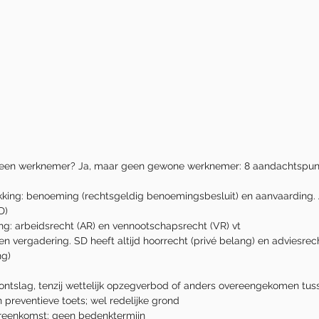
eur een werknemer? Ja, maar geen gewone werknemer: 8 aandachtspun
kking: benoeming (rechtsgeldig benoemingsbesluit) en aanvaarding.
D)
ng: arbeidsrecht (AR) en vennootschapsrecht (VR) vt
ten vergadering. SD heeft altijd hoorrecht (privé belang) en adviesrec
ng)
ontslag, tenzij wettelijk opzegverbod of anders overeengekomen tuss
preventieve toets; wel redelijke grond
ereenkomst: geen bedenktermijn