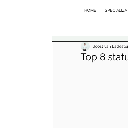
HOME
SPECIALIZA
VE
R
T
Joost van Ladestei
Top 8 statu