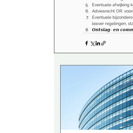
Eventuele afwijking 
Adviesrecht OR: voo
Eventuele bijzonder
leaver regelingen, st
𝙊𝙣𝙩𝙨𝙡𝙖𝙜- 𝙚𝙣 𝙘𝙤𝙢𝙢𝙪