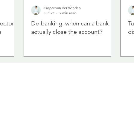
Caspar van der Winden
Jun 23
2 min read
rector
De-banking: when can a bank
Tu
s
actually close the account?
di