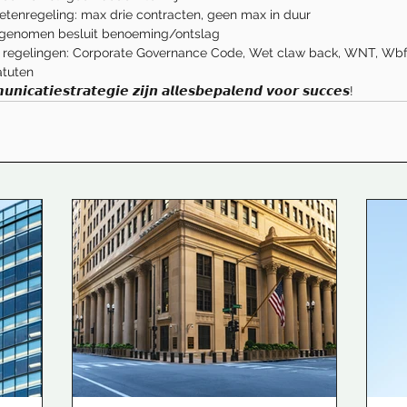
ketenregeling: max drie contracten, geen max in duur
rgenomen besluit benoeming/ontslag
e regelingen: Corporate Governance Code, Wet claw back, WNT, Wbf
atuten
𝙣𝙞𝙘𝙖𝙩𝙞𝙚𝙨𝙩𝙧𝙖𝙩𝙚𝙜𝙞𝙚 𝙯𝙞𝙟𝙣 𝙖𝙡𝙡𝙚𝙨𝙗𝙚𝙥𝙖𝙡𝙚𝙣𝙙 𝙫𝙤𝙤𝙧 𝙨𝙪𝙘𝙘𝙚𝙨!