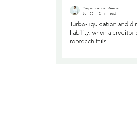
Caspar van der Winden
Jun 23
2 min read
Turbo-liquidation and di
liability: when a creditor'
reproach fails