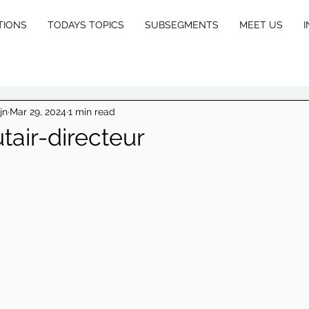
TIONS
TODAYS TOPICS
SUBSEGMENTS
MEET US
I
E
X
jn
Mar 29, 2024
1 min read
tair-directeur
L
E
GA
L