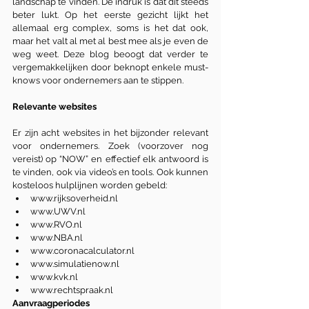
landschap te vinden. De indruk is dat dit steeds 
beter lukt. Op het eerste gezicht lijkt het 
allemaal erg complex, soms is het dat ook, 
maar het valt al met al best mee als je even de 
weg weet. Deze blog beoogt dat verder te 
vergemakkelijken door beknopt enkele must-
knows voor ondernemers aan te stippen.
Relevante websites
Er zijn acht websites in het bijzonder relevant 
voor ondernemers. Zoek (voorzover nog 
vereist) op “NOW” en effectief elk antwoord is 
te vinden, ook via video’s en tools. Ook kunnen 
kosteloos hulplijnen worden gebeld:
www.rijksoverheid.nl
www.UWV.nl
www.RVO.nl
www.NBA.nl
www.coronacalculator.nl
www.simulatienow.nl
www.kvk.nl
www.rechtspraak.nl
Aanvraagperiodes