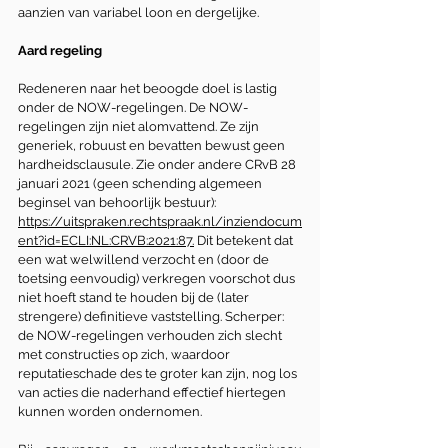
aanzien van variabel loon en dergelijke.
Aard regeling
Redeneren naar het beoogde doel is lastig 
onder de NOW-regelingen. De NOW-
regelingen zijn niet alomvattend. Ze zijn 
generiek, robuust en bevatten bewust geen 
hardheidsclausule. Zie onder andere CRvB 28 
januari 2021 (geen schending algemeen 
beginsel van behoorlijk bestuur): 
https://uitspraken.rechtspraak.nl/inziendocum
ent?id=ECLI:NL:CRVB:2021:87.
 Dit betekent dat 
een wat welwillend verzocht en (door de 
toetsing eenvoudig) verkregen voorschot dus 
niet hoeft stand te houden bij de (later 
strengere) definitieve vaststelling. Scherper: 
de NOW-regelingen verhouden zich slecht 
met constructies op zich, waardoor 
reputatieschade des te groter kan zijn, nog los 
van acties die naderhand effectief hiertegen 
kunnen worden ondernomen. 