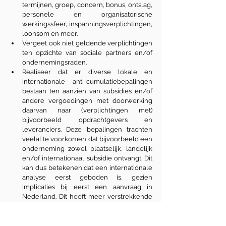
termijnen, groep, concern, bonus, ontslag, 
personele en organisatorische 
werkingssfeer, inspanningsverplichtingen, 
loonsom en meer.
Vergeet ook niet geldende verplichtingen 
ten opzichte van sociale partners en/of 
ondernemingsraden.
Realiseer dat er diverse lokale en 
internationale anti-cumulatiebepalingen 
bestaan ten aanzien van subsidies en/of 
andere vergoedingen met doorwerking 
daarvan naar (verplichtingen met) 
bijvoorbeeld opdrachtgevers en 
leveranciers. Deze bepalingen trachten 
veelal te voorkomen dat bijvoorbeeld een 
onderneming zowel plaatselijk, landelijk 
en/of internationaal subsidie ontvangt. Dit 
kan dus betekenen dat een internationale 
analyse eerst geboden is, gezien 
implicaties bij eerst een aanvraag in 
Nederland. Dit heeft meer verstrekkende 
implicaties als “dan storten we het dan wel 
terug”, wat wij geregeld in de praktijk 
horen terugkomen. Dit maakt proactieve 