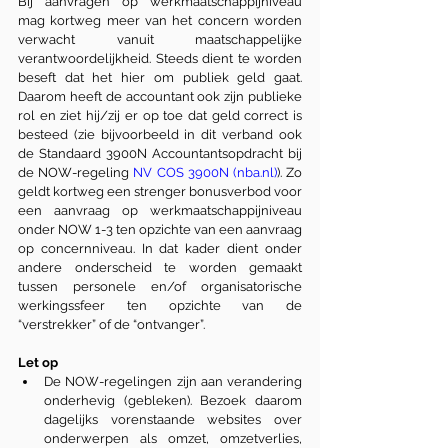
Bij aanvragen op werkmaatschappijniveau 
mag kortweg meer van het concern worden 
verwacht vanuit maatschappelijke 
verantwoordelijkheid. Steeds dient te worden 
beseft dat het hier om publiek geld gaat. 
Daarom heeft de accountant ook zijn publieke 
rol en ziet hij/zij er op toe dat geld correct is 
besteed (zie bijvoorbeeld in dit verband ook 
de Standaard 3900N Accountantsopdracht bij 
de NOW-regeling 
NV COS 3900N (nba.nl)
). Zo 
geldt kortweg een strenger bonusverbod voor 
een aanvraag op werkmaatschappijniveau 
onder NOW 1-3 ten opzichte van een aanvraag 
op concernniveau. In dat kader dient onder 
andere onderscheid te worden gemaakt 
tussen personele en/of organisatorische 
werkingssfeer ten opzichte van de 
“verstrekker” of de “ontvanger”.
Let op
De NOW-regelingen zijn aan verandering 
onderhevig (gebleken). Bezoek daarom 
dagelijks vorenstaande websites over 
onderwerpen als omzet, omzetverlies, 