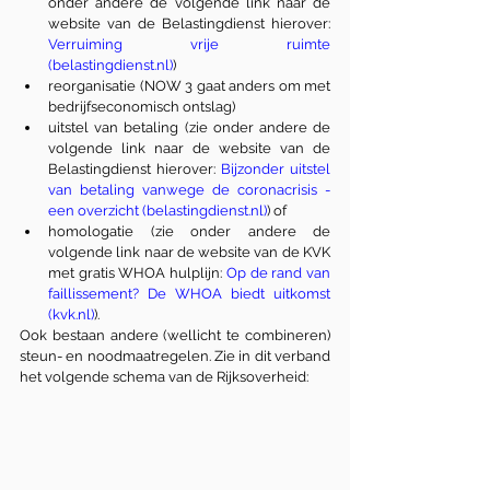
onder andere de volgende link naar de 
website van de Belastingdienst hierover: 
Verruiming vrije ruimte 
(belastingdienst.nl
)
)
reorganisatie (NOW 3 gaat anders om met 
bedrijfseconomisch ontslag)
uitstel van betaling (zie onder andere de 
volgende link naar de website van de 
Belastingdienst hierover: 
Bijzonder uitstel 
van betaling vanwege de coronacrisis - 
een overzicht (belastingdienst.nl
)
) of 
homologatie (zie onder andere de 
volgende link naar de website van de KVK 
met gratis WHOA hulplijn: 
Op de rand van 
faillissement? De WHOA biedt uitkomst 
(kvk.nl)
).
Ook bestaan andere (wellicht te combineren) 
steun- en noodmaatregelen. Zie in dit verband 
het volgende schema van de Rijksoverheid: