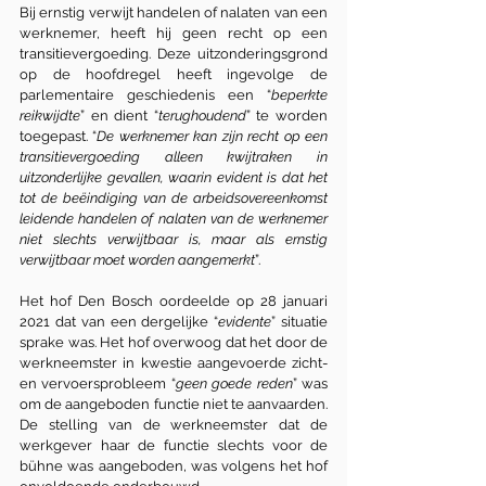
Bij ernstig verwijt handelen of nalaten van een 
werknemer, heeft hij geen recht op een 
transitievergoeding. Deze uitzonderingsgrond 
op de hoofdregel heeft ingevolge de 
parlementaire geschiedenis een “
beperkte 
reikwijdte
” en dient “
terughoudend
” te worden 
toegepast. “
De werknemer kan zijn recht op een 
transitievergoeding alleen kwijtraken in 
uitzonderlijke gevallen, waarin evident is dat het 
tot de beëindiging van de arbeidsovereenkomst 
leidende handelen of nalaten van de werknemer 
niet slechts verwijtbaar is, maar als ernstig 
verwijtbaar moet worden aangemerkt
”.
Het hof Den Bosch oordeelde op 28 januari 
2021 dat van een dergelijke “
evidente
” situatie 
sprake was. Het hof overwoog dat het door de 
werkneemster in kwestie aangevoerde zicht- 
en vervoersprobleem “
geen goede reden
” was 
om de aangeboden functie niet te aanvaarden. 
De stelling van de werkneemster dat de 
werkgever haar de functie slechts voor de 
bühne was aangeboden, was volgens het hof 