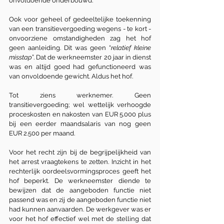
onvoldoende onderbouwd.
Ook voor geheel of gedeeltelijke toekenning 
van een transitievergoeding wegens - te kort - 
onvoorziene omstandigheden zag het hof 
geen aanleiding. Dit was geen “
relatief kleine 
misstap
”. Dat de werkneemster 20 jaar in dienst 
was en altijd goed had gefunctioneerd was 
van onvoldoende gewicht. Aldus het hof.
Tot ziens werknemer. Geen 
transitievergoeding; wel wettelijk verhoogde 
proceskosten en nakosten van EUR 5.000 plus 
bij een eerder maandsalaris van nog geen 
EUR 2.500 per maand.
Voor het recht zijn bij de begrijpelijkheid van 
het arrest vraagtekens te zetten. Inzicht in het 
rechterlijk oordeelsvormingsproces geeft het 
hof beperkt. De werkneemster diende te 
bewijzen dat de aangeboden functie niet 
passend was en zij de aangeboden functie niet 
had kunnen aanvaarden. De werkgever was er 
voor het hof effectief wel met de stelling dat 