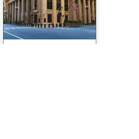
Caspar van der Winden
Jun 23
2 min read
De-banking: when can a bank
actually close the account?