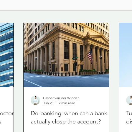
Caspar van der Winden
Jun 23
2 min read
rector
De-banking: when can a bank
Tu
s
actually close the account?
di