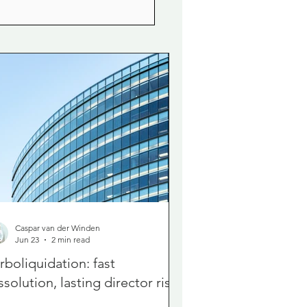
Caspar van der Winden
Jun 23
2 min read
rboliquidation: fast
ssolution, lasting director risk