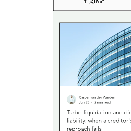
Caspar van der Winden
Jun 23
2 min read
Turbo-liquidation and di
liability: when a creditor'
reproach fails