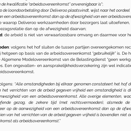
 de kwalificatie “arbeidsovereenkomst” onverenigbaar is
”;
 de loondoorbetaling door Deliveroo plaatsvindt, wijst naar het oordeel 
an een arbeidsovereenkomst dan op de afwezigheid van een arbeidsove
ze waarop Deliveroo werkzaamheden door bezorgers laat uitoefenen, 
gezagsrelatie dan op de afwezigheid daarvan;
jd
: de arbeid is niet van verwaarloosbare omvang en daarmee voor he
eden
: volgens het hof sluiten de tussen partijen overeengekomen rec
ij hetgeen op basis van de arbeidsovereenkomst “
gebruikelijk
” is. De
de Algemene Modelovereenkomst van de Belastingdienst “geen werkge
s. Een ongevallen- en aansprakelijkheidsverzekering zijn wel indicati
eidsovereenkomst.
olgens: “
Alle omstandigheden bij elkaar genomen constateert het hof da
het verrichten van de arbeid gegeven vrijheid een omstandigheid is die
nwezigheid van een arbeidsovereenkomst. Alle overige elementen, waar
oefende gezag, de zekere tijd (met rechtsvermoeden), alsmede de
er op de aanwezigheid van een arbeidsovereenkomst dan op de afwez
en van het verrichten van de arbeid gegeven vrijheid is bovendien niet 
enkomst als arbeidsovereenkomst
.”