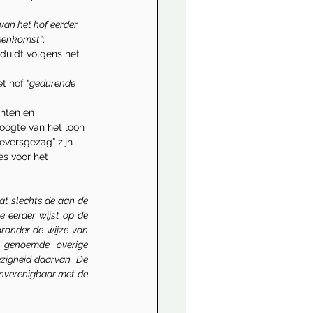
van het hof eerder 
reenkomst
”;
duidt volgens het 
t hof “
gedurende 
hten en 
 hoogte van het loon 
versgezag” zijn 
es voor het 
t slechts de aan de 
 eerder wijst op de 
onder de wijze van 
 genoemde overige 
igheid daarvan. De 
onverenigbaar met de 