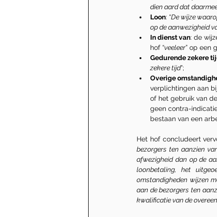
dien aard dat daarmee
Loon
: “
De wijze waarop
op de aanwezigheid v
In dienst van
: de wij
hof “
veeleer
” op een 
Gedurende zekere ti
zekere tijd
”;
Overige omstandigh
verplichtingen aan b
of het gebruik van 
geen contra-indicatie
bestaan van een arb
Het hof concludeert verv
bezorgers ten aanzien van 
afwezigheid dan op de aa
loonbetaling, het uitge
omstandigheden wijzen me
aan de bezorgers ten aanzi
kwalificatie van de overe