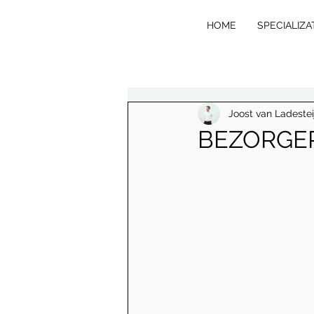
HOME
SPECIALIZA
VE
R
T
Joost van Ladestei
BEZORGE