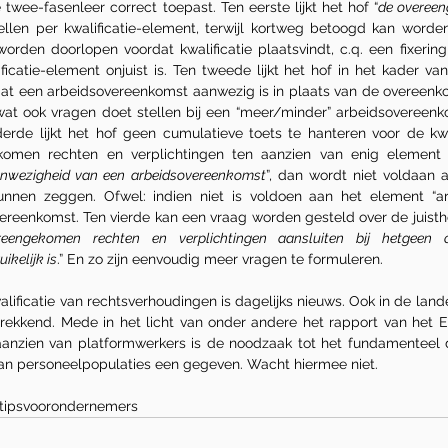
 twee-fasenleer correct toepast. Ten eerste lijkt het hof “
de overeen
tellen per kwalificatie-element, terwijl kortweg betoogd kan worden
worden doorlopen voordat kwalificatie plaatsvindt, c.q. een fixering
ficatie-element onjuist is. Ten tweede lijkt het hof in het kader van 
t een arbeidsovereenkomst aanwezig is in plaats van de overeenkom
at ook vragen doet stellen bij een “meer/minder” arbeidsovereenk
erde lijkt het hof geen cumulatieve toets te hanteren voor de kwali
komen rechten en verplichtingen ten aanzien van enig element 
anwezigheid van een arbeidsovereenkomst
”, dan wordt niet voldaan a
nen zeggen. Ofwel: indien niet is voldoen aan het element “arb
eenkomst. Ten vierde kan een vraag worden gesteld over de juisthe
reengekomen rechten en verplichtingen aansluiten bij hetgeen
kelijk is
.” En zo zijn eenvoudig meer vragen te formuleren.
lificatie van rechtsverhoudingen is dagelijks nieuws. Ook in de lan
trekkend. Mede in het licht van onder andere het rapport van het 
 aanzien van platformwerkers is de noodzaak tot het fundamenteel
an personeelpopulaties een gegeven. Wacht hiermee niet.
tipsvoorondernemers