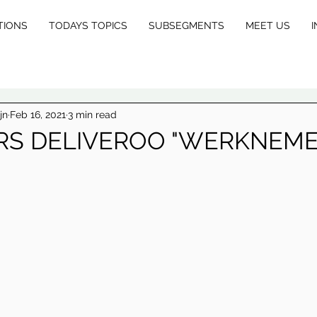
TIONS
TODAYS TOPICS
SUBSEGMENTS
MEET US
I
E
X
jn
Feb 16, 2021
3 min read
RS DELIVEROO "WERKNEME
L
E
GA
L