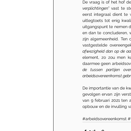
De vraag is of het hof de
verplichtingen
” vast te s
eerst integraal dient te 
uitlegtoets tot enig kwali
uitgangspunt te nemen da
en dan te concluderen, w
zijn algemeenheid. Ten d
vastgestelde overeenge
afwezigheid dan op de a
element, zo zou men kun
daarmee geen arbeidsover
de tussen partijen ove
arbeidsovereenkomst gebrui
De importantie van de kwa
gevolgen ervan zijn vers
van 9 februari 2021 ten
opbouw en de invulling v
#arbeidsovereenkomst
#