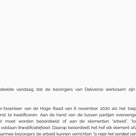
deelde vandaag dat de bezorgers van Deliveroo werkzaam zijn 
e-fasenleer van de Hoge Raad van 6 november 2020 als het toepass
t te kwalificeren. Aan de hand van de tussen partijen overeeng
e
) moet worden beoordeeld of aan de elementen “arbeid”, “loon
 voldaan (
kwalificatiefase
). Daarop beoordeelt het hof elk element afz
waarmee bezorgers de arbeid kunnen verrichten “
is naar het oordeel van