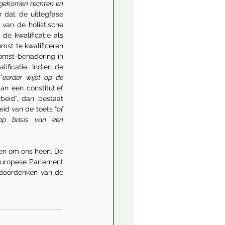
gekomen rechten en 
 dat de uitlegfase 
 van de holistische 
de kwalificatie als 
st te kwalificeren 
omst-benadering in 
ficatie. Indien de 
“
eerder wijst op de 
an een constitutief 
eid”, dan bestaat 
id van de toets “
of 
 op basis van een 
den om ons heen. De 
Europese Parlement 
 doordenken van de 