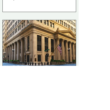
Caspar van der Winden
Jun 23
2 min read
De-banking: when can a bank
actually close the account?