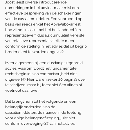
Joost leest diverse introducerende 
opmerkingen in het advies, maar mist een 
effectieve bespreking van de schakeringen 
van de cassatiemiddelen. Eén voorbeeld op 
basis van reeds enkel het AbvaKabo-arrest: 
hoe zit het in casu met het bestanddeel “en 
representatiever”, dus als cumulatief vereiste 
van relatieve representativiteit, te meer 
conform de stelling in het advies dat dit begrip 
breder dient te worden opgevat?
Meer algemeen bij een dusdanig uitgebreid 
advies: waarom wordt het fundamentele 
rechtsbeginsel van contractsvrijheid niet 
uitgewerkt? Hier waren zeker 20 pagina’s over 
te schrijven, maar hij leest niet één alinea of 
voetnoot daar over.
Dat brengt hem tot het volgende en een 
belangrijk onderdeel van de 
cassatiemiddelen: de nuance in de toetsing 
voor enige belangenafweging, juist niet 
conform overweging 9.7 van het advies.