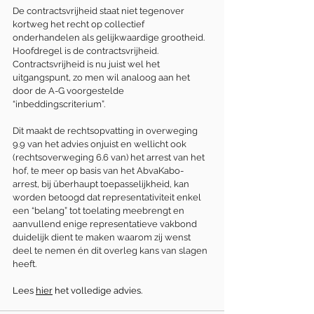
De contractsvrijheid staat niet tegenover 
kortweg het recht op collectief 
onderhandelen als gelijkwaardige grootheid. 
Hoofdregel is de contractsvrijheid. 
Contractsvrijheid is nu juist wel het 
uitgangspunt, zo men wil analoog aan het 
door de A-G voorgestelde 
“inbeddingscriterium”.
Dit maakt de rechtsopvatting in overweging 
9.9 van het advies onjuist en wellicht ook 
(rechtsoverweging 6.6 van) het arrest van het 
hof, te meer op basis van het AbvaKabo-
arrest, bij überhaupt toepasselijkheid, kan 
worden betoogd dat representativiteit enkel 
een “belang” tot toelating meebrengt en 
aanvullend enige representatieve vakbond 
duidelijk dient te maken waarom zij wenst 
deel te nemen én dit overleg kans van slagen 
heeft.
Lees 
hier
 het volledige advies. 