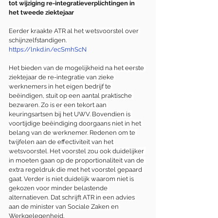
tot wijziging re-integratieverplichtingen in 
het tweede ziektejaar
Eerder kraakte ATR al het wetsvoorstel over 
schijnzelfstandigen. 
https://lnkd.in/ecSmhScN
Het bieden van de mogelijkheid na het eerste 
ziektejaar de re-integratie van zieke 
werknemers in het eigen bedrijf te 
beëindigen, stuit op een aantal praktische 
bezwaren. Zo is er een tekort aan 
keuringsartsen bij het UWV. Bovendien is 
voortijdige beëindiging doorgaans niet in het 
belang van de werknemer. Redenen om te 
twijfelen aan de effectiviteit van het 
wetsvoorstel. Het voorstel zou ook duidelijker 
in moeten gaan op de proportionaliteit van de 
extra regeldruk die met het voorstel gepaard 
gaat. Verder is niet duidelijk waarom niet is 
gekozen voor minder belastende 
alternatieven. Dat schrijft ATR in een advies 
aan de minister van Sociale Zaken en 
Werkgelegenheid.