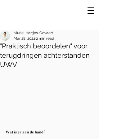
Muriel Hartjes-Govaert
Mar 28, 2024
2 min read
"Praktisch beoordelen" voor
VE
R
terugdringen achterstanden
UWV
𝐖𝐚𝐭 𝐢𝐬 𝐞𝐫 𝐚𝐚𝐧 𝐝𝐞 𝐡𝐚𝐧𝐝? 