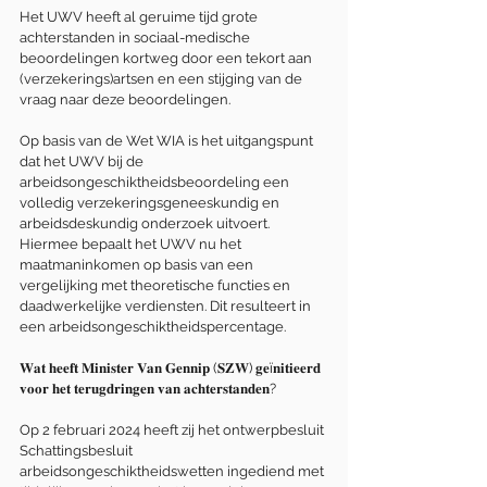
Het UWV heeft al geruime tijd grote 
achterstanden in sociaal-medische 
beoordelingen kortweg door een tekort aan 
(verzekerings)artsen en een stijging van de 
vraag naar deze beoordelingen.
Op basis van de Wet WIA is het uitgangspunt 
dat het UWV bij de 
arbeidsongeschiktheidsbeoordeling een 
volledig verzekeringsgeneeskundig en 
arbeidsdeskundig onderzoek uitvoert. 
Hiermee bepaalt het UWV nu het 
maatmaninkomen op basis van een 
vergelijking met theoretische functies en 
daadwerkelijke verdiensten. Dit resulteert in 
een arbeidsongeschiktheidspercentage.
𝐖𝐚𝐭 𝐡𝐞𝐞𝐟𝐭 𝐌𝐢𝐧𝐢𝐬𝐭𝐞𝐫 𝐕𝐚𝐧 𝐆𝐞𝐧𝐧𝐢𝐩 (𝐒𝐙𝐖) 𝐠𝐞ï𝐧𝐢𝐭𝐢𝐞𝐞𝐫𝐝 
𝐯𝐨𝐨𝐫 𝐡𝐞𝐭 𝐭𝐞𝐫𝐮𝐠𝐝𝐫𝐢𝐧𝐠𝐞𝐧 𝐯𝐚𝐧 𝐚𝐜𝐡𝐭𝐞𝐫𝐬𝐭𝐚𝐧𝐝𝐞𝐧? 
Op 2 februari 2024 heeft zij het ontwerpbesluit 
Schattingsbesluit 
arbeidsongeschiktheidswetten ingediend met 