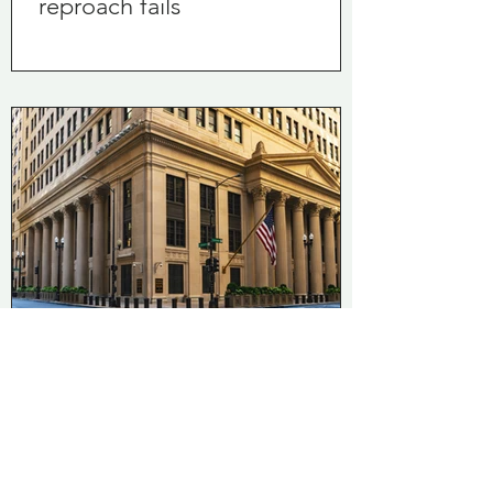
reproach fails
Caspar van der Winden
Jun 23
2 min read
De-banking: when can a bank
actually close the account?